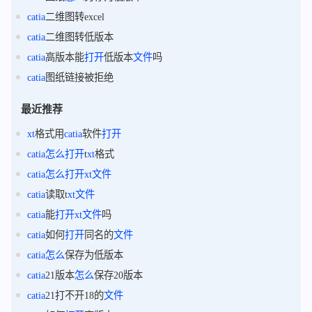
catia
二维图转excel
catia
二维图转低版本
catia
高版本能
打开
低版本
文件
吗
catia
图纸链接被拒绝
最近推荐
xt
格式用
catia
软件
打开
catia
怎么
打开
t
xt
格式
catia
怎么
打开
xt
文件
catia
读取t
xt
文件
catia
能
打开
xt
文件
吗
catia
如何
打开
同名的
文件
catia
怎么
保存为低版本
catia
21版本
怎么
保存20版本
catia
21打不开18的
文件