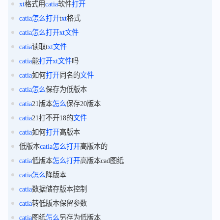
xt
格式用
catia
软件
打开
catia
怎么
打开
t
xt
格式
catia
怎么
打开
xt
文件
catia
读取t
xt
文件
catia
能
打开
xt
文件
吗
catia
如何
打开
同名的
文件
catia
怎么
保存为低版本
catia
21版本
怎么
保存20版本
catia
21打不开18的
文件
catia
如何
打开
高版本
低版本
catia
怎么
打开
高版本的
catia
低版本
怎么
打开
高版本cad图纸
catia
怎么
降版本
catia
数据储存版本控制
catia
转低版本保留参数
catia
图纸
怎么
另存为低版本