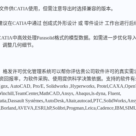
xt文件供CATIA使用，但需注意导出时选择兼容的版本。
建议在CATIA中通过 创成式外形设计 或 零件设计 工作台进行
TIA中高效处理Parasolid格式的模型数据。如需进一步优化导
 功能）调整几何细节。
，格发许可优化管理系统可以帮你评估贵公司软件许可的真实需
投资回报率，为软件采购、使用提供科学决策依据。支持的软件有
x, AutoCAD, Pro/E, Solidworks ,Hyperworks, Protel,CAXA,Ope
hill,TeamCenter,MathCAD,Ansys, Abaqus,ls-dyna, Fluent,
tia,Dassault Systèmes,AutoDesk,Altair,autocad,PTC,SolidWorks,An
,Borland,AVEVA,ESRI,hP,Solibri,Progman,Leica,Cadence,IBM,SIMU