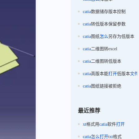
catia
数据储存版本控制
catia
转低版本保留参数
catia
图纸
怎么
另存为低版本
catia
二维图转excel
catia
二维图转低版本
catia
高版本能
打开
低版本
文件
catia
图纸链接被拒绝
最近推荐
xt
格式用
catia
软件
打开
catia
怎么
打开
t
xt
格式