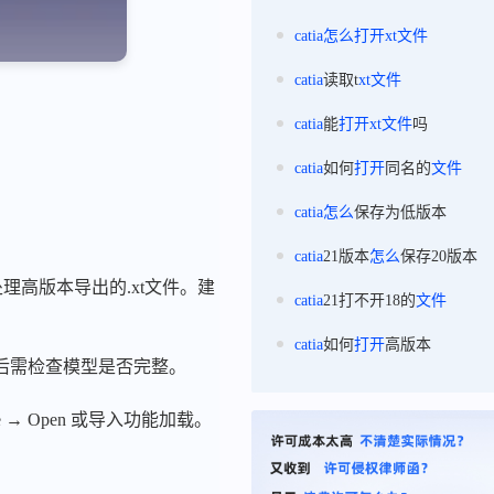
catia
怎么
打开
xt
文件
catia
读取t
xt
文件
catia
能
打开
xt
文件
吗
catia
如何
打开
同名的
文件
catia
怎么
保存为低版本
catia
21版本
怎么
保存20版本
处理高版本导出的.xt文件。建
catia
21打不开18的
文件
catia
如何
打开
高版本
入后需检查模型是否完整。
 → Open 或导入功能加载。