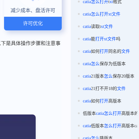
catia
怎么
打开
t
xt
格式
减少成本、盘活许可
catia
怎么
打开
xt
文件
许可优化
catia
读取t
xt
文件
catia
能
打开
xt
文件
吗
开。以下是具体操作步骤和注意事
catia
如何
打开
同名的
文件
catia
怎么
保存为低版本
catia
21版本
怎么
保存20版本
catia
21打不开18的
文件
catia
如何
打开
高版本
低版本
catia
怎么
打开
高版本的
catia
低版本
怎么
打开
高版本ca
catia
怎么
降版本