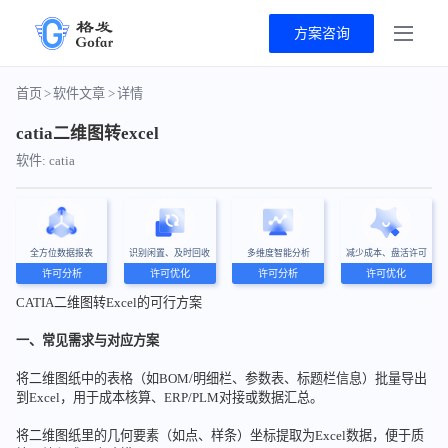
方案咨询
首页
>
软件文章
>
详情
catia二维图转excel
软件: catia
全方位数据报表
识别闲置、及时回收
多维度智能分析
减少成本、盘活许可
许可分析
许可优化
许可分析
许可优化
CATIA二维图转Excel的可行方案
一、常见需求与对应方案
将二维图纸中的表格（如BOM/明细栏、参数表、标题栏信息）批量导出
到Excel，用于成本核算、ERP/PLM对接或数据汇总。
将二维图纸里的几何要素（如点、样条）坐标提取为Excel数据，便于质