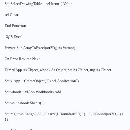
Set SelectDrawingTable = sel.Item(1).Value
sel.Clear
End Function
' 写入Excel
Private Sub ArrayToExcel(arr2D() As Variant)
On Error Resume Next
Dim xlApp As Object, wbook As Object, ws As Object, rng As Object
Set xlApp = CreateObject("Excel.Application")
Set wbook = xlApp.Workbooks.Add
Set ws = wbook.Sheets(1)
Set rng = ws.Range("A1").Resize(UBound(arr2D, 1) + 1, UBound(arr2D, 2) +
1)