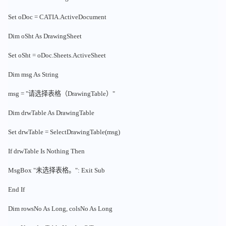
Set oDoc = CATIA.ActiveDocument
Dim oSht As DrawingSheet
Set oSht = oDoc.Sheets.ActiveSheet
Dim msg As String
msg = "请选择表格（DrawingTable）"
Dim drwTable As DrawingTable
Set drwTable = SelectDrawingTable(msg)
If drwTable Is Nothing Then
MsgBox "未选择表格。": Exit Sub
End If
Dim rowsNo As Long, colsNo As Long