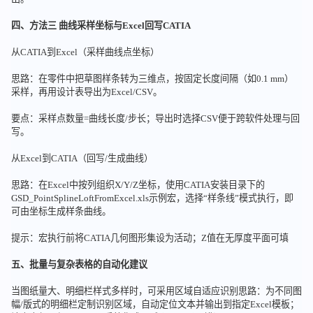
四、方法三 曲线采样坐标与Excel回写CATIA
从CATIA到Excel（采样曲线点坐标）
思路：在零件中把草图样条转为三维点，按固定长度间隔（如0.1 mm）
采样，再用设计表导出为Excel/CSV。
要点：采样点数量=曲线长度/步长；导出时选择CSV便于跨软件处理与回
写。
从Excel到CATIA（回写/生成曲线）
思路：在Excel中按列组织X/Y/Z坐标，使用CATIA安装目录下的
GSD_PointSplineLoftFromExcel.xls示例宏，选择“样条线”模式执行，即
可由坐标生成样条曲线。
提示：宏执行前将CATIA几何图形集设为活动；Z值在无厚度平面可填
五、批量与复杂表格的自动化建议
当图纸量大、明细栏样式多样时，可采用区域自适应识别思路：为不同图
幅/版式的明细栏定制识别区域，自动定位文本并输出到指定Excel模板；