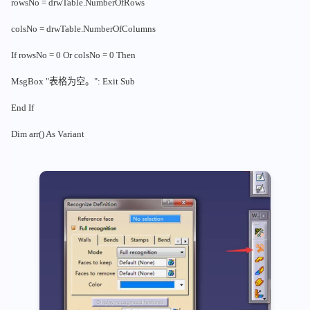
rowsNo = drwTable.NumberOfRows
colsNo = drwTable.NumberOfColumns
If rowsNo = 0 Or colsNo = 0 Then
MsgBox "表格为空。": Exit Sub
End If
Dim arr() As Variant