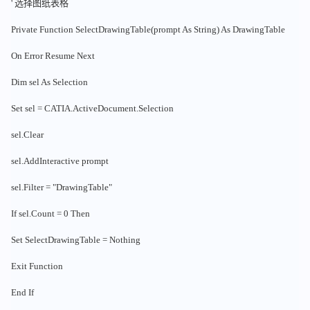
' 选择图纸表格
Private Function SelectDrawingTable(prompt As String) As DrawingTable
On Error Resume Next
Dim sel As Selection
Set sel = CATIA.ActiveDocument.Selection
sel.Clear
sel.AddInteractive prompt
sel.Filter = "DrawingTable"
If sel.Count = 0 Then
Set SelectDrawingTable = Nothing
Exit Function
End If