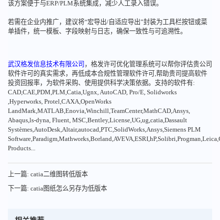
该方案便于与ERP/PLM系统集成，减少人工录入错误。
若需在企业内推广，建议将“宏导出/自适应导出”封装为工具栏按钮或菜
单插件，统一模板、字段映射与日志，确保一致性与可追溯性。
武汉格发信息技术有限公司
，格发许可优化管理系统可以帮你评估贵公司
软件许可的真实需求，再低成本合规性管理软件许可,帮助贵司提高软件
投资回报率，为软件采购、使用提供科学决策依据。支持的软件有:
CAD,CAE,PDM,PLM,Catia,Ugnx, AutoCAD, Pro/E, Solidworks
,Hyperworks, Protel,CAXA,OpenWorks
LandMark,MATLAB,Enovia,Winchill,TeamCenter,MathCAD,Ansys,
Abaqus,ls-dyna, Fluent, MSC,Bentley,License,UG,ug,catia,Dassault
Systèmes,AutoDesk,Altair,autocad,PTC,SolidWorks,Ansys,Siemens PLM
Software,Paradigm,Mathworks,Borland,AVEVA,ESRI,hP,Solibri,Progman,Leic
Products...
上一篇: catia二维图转低版本
下一篇: catia图纸怎么另存为低版本