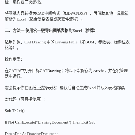
检、编程或二次建模。
将图纸内容转换为CAD中间格式（如DWG/DXF），再借助其他工具批量
解析为Excel（适合复杂表格或跨软件流程）。
二、方法一 使用宏一键导出图纸表格到Excel（推荐）
适用对象：CATDrawing 中的DrawingTable（如BOM、参数表、标题栏表
格等）。
操作步骤：
在CATIA中打开目标CATDrawing；将以下宏保存为
.catvbs
，并在宏管理
器中运行。
宏会提示你在图纸上选择表格；确认后自动生成Excel并写入表格内容。
宏代码（可直接使用）：
Sub Tb2xl()
If Not CanExecute("DrawingDocument") Then Exit Sub
Dim oDoc As DrawingDocument