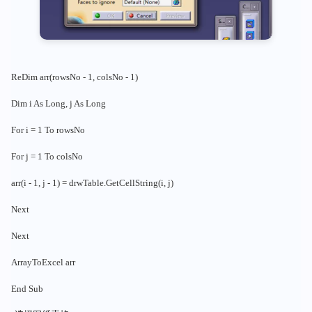
ReDim arr(rowsNo - 1, colsNo - 1)
Dim i As Long, j As Long
For i = 1 To rowsNo
For j = 1 To colsNo
arr(i - 1, j - 1) = drwTable.GetCellString(i, j)
Next
Next
ArrayToExcel arr
End Sub