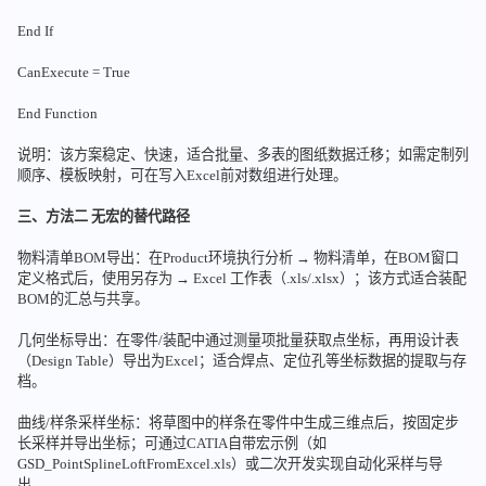
End If
CanExecute = True
End Function
说明：该方案稳定、快速，适合批量、多表的图纸数据迁移；如需定制列
顺序、模板映射，可在写入Excel前对数组进行处理。
三、方法二 无宏的替代路径
物料清单BOM导出：在Product环境执行分析 → 物料清单，在BOM窗口
定义格式后，使用另存为 → Excel 工作表（.xls/.xlsx）；该方式适合装配
BOM的汇总与共享。
几何坐标导出：在零件/装配中通过测量项批量获取点坐标，再用设计表
（Design Table）导出为Excel；适合焊点、定位孔等坐标数据的提取与存
档。
曲线/样条采样坐标：将草图中的样条在零件中生成三维点后，按固定步
长采样并导出坐标；可通过CATIA自带宏示例（如
GSD_PointSplineLoftFromExcel.xls）或二次开发实现自动化采样与导
出。