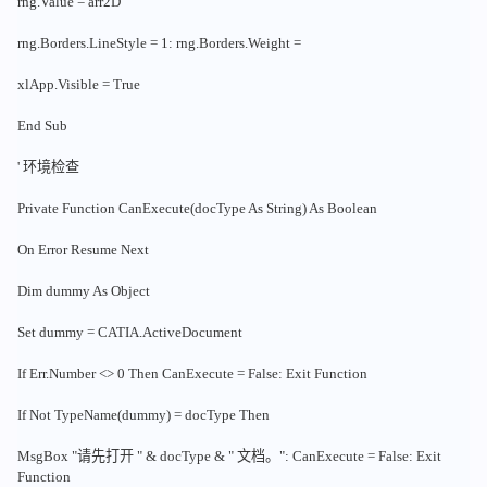
rng.Value = arr2D
rng.Borders.LineStyle = 1: rng.Borders.Weight =
xlApp.Visible = True
End Sub
' 环境检查
Private Function CanExecute(docType As String) As Boolean
On Error Resume Next
Dim dummy As Object
Set dummy = CATIA.ActiveDocument
If Err.Number <> 0 Then CanExecute = False: Exit Function
If Not TypeName(dummy) = docType Then
MsgBox "请先打开 " & docType & " 文档。": CanExecute = False: Exit
Function