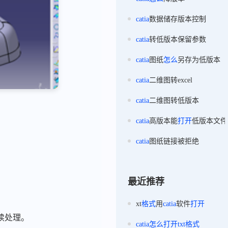
catia
数据储存版本控制
catia
转低版本保留参数
catia
图纸
怎么
另存为低版本
catia
二维图转excel
catia
二维图转低版本
catia
高版本能
打开
低版本文件
catia
图纸链接被拒绝
最近推荐
xt
格式
用
catia
软件
打开
续处理。
catia
怎么
打开
txt
格式