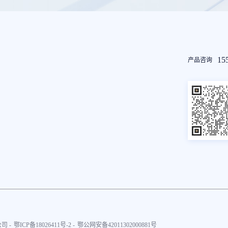
友
15
产品咨询
情
链
接
司 -
鄂ICP备18026411号-2 -
鄂公网安备42011302000881号