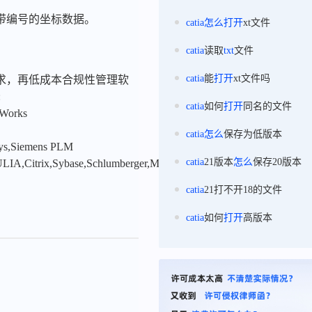
备带编号的坐标数据。
catia
怎么
打开
xt文件
catia
读取
txt
文件
catia
能
打开
xt文件吗
求，再低成本合规性管理软
:
catia
如何
打开
同名的文件
nWorks
catia
怎么
保存为低版本
sys,Siemens PLM
catia
21版本
怎么
保存20版本
LIA,Citrix,Sybase,Schlumberger,MSC
catia
21打不开18的文件
catia
如何
打开
高版本