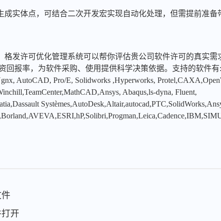
IA生成实体点，可结合二次开发宏实现自动化处理，但需提前准
，格发许可优化管理系统可以帮你评估贵公司软件许可的真实需
投资回报率，为软件采购、使用提供科学决策依据。支持的软件有
x, AutoCAD, Pro/E, Solidworks ,Hyperworks, Protel,CAXA,Ope
hill,TeamCenter,MathCAD,Ansys, Abaqus,ls-dyna, Fluent,
tia,Dassault Systèmes,AutoDesk,Altair,autocad,PTC,SolidWorks,An
,Borland,AVEVA,ESRI,hP,Solibri,Progman,Leica,Cadence,IBM,SIMU
文件
软件打开