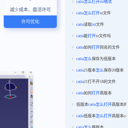
catia
怎么
打开
txt
格式
减少成本、盘活许可
catia
怎么
打开
xt文件
许可优化
catia
读取
txt
文件
catia
能
打开
xt文件吗
catia
如何
打开
同名的文件
catia
怎么
保存为低版本
catia
21版本
怎么
保存20版本
catia
21打不开18的文件
catia
如何
打开
高版本
低版本
catia
怎么
打开
高版本的
catia
低版本
怎么
打开
高版本ca
catia
怎么
降版本