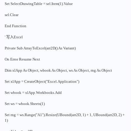
Set SelectDrawingTable = sel.Item(1).Value
sel.Clear
End Function
' 写入Excel
Private Sub ArrayToExcel(arr2D() As Variant)
On Error Resume Next
Dim xlApp As Object, wbook As Object, ws As Object, rng As Object
Set xlApp = CreateObject("Excel.Application")
Set wbook = xlApp.Workbooks.Add
Set ws = wbook.Sheets(1)
Set rng = ws.Range("A1").Resize(UBound(arr2D, 1) + 1, UBound(arr2D, 2) +
1)