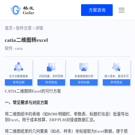
方案咨询
首页
>
软件文章
>
详情
catia二维图转excel
软件: catia
全方位数据报表
识别闲置、及时回收
多维度智能分析
减少成本、盘活许可
许可分析
许可优化
许可分析
许可优化
CATIA二维图转Excel的可行方案
一、常见需求与对应方案
将二维图纸中的表格（如BOM/明细栏、参数表、标题栏信息）批量导出
到Excel，用于成本核算、ERP/PLM对接或数据汇总。
将二维图纸里的几何要素（如点、样条）坐标提取为Excel数据，便于质