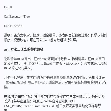
End If
CanExecute = True
End Function
说明：该方案稳定、快速，适合批量、多表的图纸数据迁移；如需定制列
顺序、模板映射，可在写入Excel前对数组进行处理。
三、方法二 无宏的替代路径
物料清单BOM导出：在Product环境执行分析 → 物料清单，在BOM窗口
定义格式后，使用另存为 → Excel 工作表（.xls/.xlsx）；该方式适合装配
BOM的汇总与共享。
几何坐标导出：在零件/装配中通过测量项批量获取点坐标，再用设计表
（Design Table）导出为Excel；适合焊点、定位孔等坐标数据的提取与存
档。
曲线/样条采样坐标：将草图中的样条在零件中生成三维点后，按固定步
长采样并导出坐标；可通过CATIA自带宏示例（如
GSD_PointSplineLoftFromExcel.xls）或二次开发实现自动化采样与导
出。