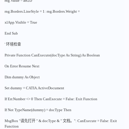
rng.Value = arr2D
rng.Borders.LineStyle = 1: rng.Borders.Weight =
xlApp.Visible = True
End Sub
' 环境检查
Private Function CanExecute(docType As String) As Boolean
On Error Resume Next
Dim dummy As Object
Set dummy = CATIA.ActiveDocument
If Err.Number <> 0 Then CanExecute = False: Exit Function
If Not TypeName(dummy) = docType Then
MsgBox "请先打开 " & docType & " 文档。": CanExecute = False: Exit
Function