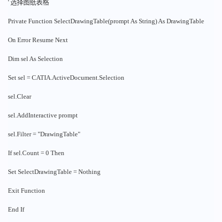
' 选择图纸表格
Private Function SelectDrawingTable(prompt As String) As DrawingTable
On Error Resume Next
Dim sel As Selection
Set sel = CATIA.ActiveDocument.Selection
sel.Clear
sel.AddInteractive prompt
sel.Filter = "DrawingTable"
If sel.Count = 0 Then
Set SelectDrawingTable = Nothing
Exit Function
End If