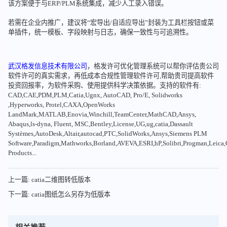
该方案便于与ERP/PLM系统集成，减少人工录入错误。
若需在企业内推广，建议将“宏导出/自适应导出”封装为工具栏按钮或菜
单插件，统一模板、字段映射与日志，确保一致性与可追溯性。
武汉格发信息技术有限公司
，格发许可优化管理系统可以帮你评估贵公司
软件许可的真实需求，再低成本合规性管理软件许可,帮助贵司提高软件
投资回报率，为软件采购、使用提供科学决策依据。支持的软件有:
CAD,CAE,PDM,PLM,Catia,Ugnx, AutoCAD, Pro/E, Solidworks
,Hyperworks, Protel,CAXA,OpenWorks
LandMark,MATLAB,Enovia,Winchill,TeamCenter,MathCAD,Ansys,
Abaqus,ls-dyna, Fluent, MSC,Bentley,License,UG,ug,catia,Dassault
Systèmes,AutoDesk,Altair,autocad,PTC,SolidWorks,Ansys,Siemens PLM
Software,Paradigm,Mathworks,Borland,AVEVA,ESRI,hP,Solibri,Progman,Leic
Products...
上一篇: catia二维图转低版本
下一篇: catia图纸怎么另存为低版本