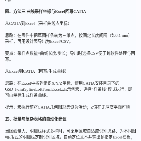
四、方法三 曲线采样坐标与Excel回写CATIA
从CATIA到Excel（采样曲线点坐标）
思路：在零件中把草图样条转为三维点，按固定长度间隔（如0.1 mm）
采样，再用设计表导出为Excel/CSV。
要点：采样点数量=曲线长度/步长；导出时选择CSV便于跨软件处理与回
写。
从Excel到CATIA（回写/生成曲线）
思路：在Excel中按列组织X/Y/Z坐标，使用CATIA安装目录下的
GSD_PointSplineLoftFromExcel.xls示例宏，选择“样条线”模式执行，即
可由坐标生成样条曲线。
提示：宏执行前将CATIA几何图形集设为活动；Z值在无厚度平面可填
五、批量与复杂表格的自动化建议
当图纸量大、明细栏样式多样时，可采用区域自适应识别思路：为不同图
幅/版式的明细栏定制识别区域，自动定位文本并输出到指定Excel模板；