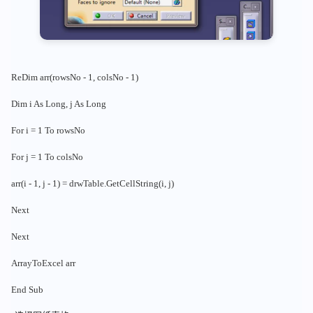
ReDim arr(rowsNo - 1, colsNo - 1)
Dim i As Long, j As Long
For i = 1 To rowsNo
For j = 1 To colsNo
arr(i - 1, j - 1) = drwTable.GetCellString(i, j)
Next
Next
ArrayToExcel arr
End Sub