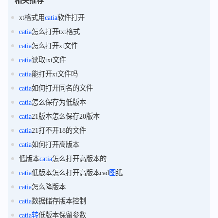
相关推荐
xt格式用
catia
软件打开
catia
怎么打开txt格式
catia
怎么打开xt文件
catia
读取txt文件
catia
能打开xt文件吗
catia
如何打开同名的文件
catia
怎么保存为低版本
catia
21版本怎么保存20版本
catia
21打不开18的文件
catia
如何打开高版本
低版本
catia
怎么打开高版本的
catia
低版本怎么打开高版本cad
图
纸
catia
怎么降版本
catia
数据储存版本控制
catia
转
低版本保留参数