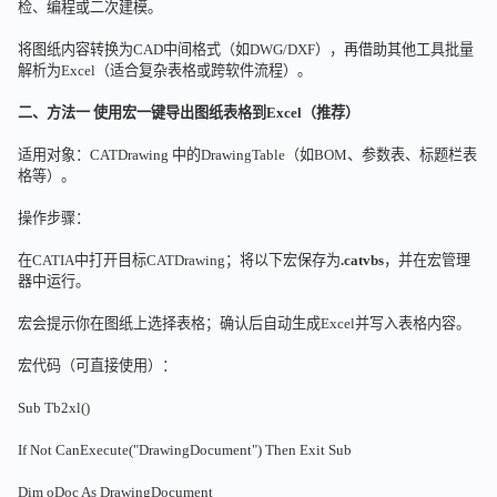
检、编程或二次建模。
将图纸内容转换为CAD中间格式（如DWG/DXF），再借助其他工具批量
解析为Excel（适合复杂表格或跨软件流程）。
二、方法一 使用宏一键导出图纸表格到Excel（推荐）
适用对象：CATDrawing 中的DrawingTable（如BOM、参数表、标题栏表
格等）。
操作步骤：
在CATIA中打开目标CATDrawing；将以下宏保存为
.catvbs
，并在宏管理
器中运行。
宏会提示你在图纸上选择表格；确认后自动生成Excel并写入表格内容。
宏代码（可直接使用）：
Sub Tb2xl()
If Not CanExecute("DrawingDocument") Then Exit Sub
Dim oDoc As DrawingDocument