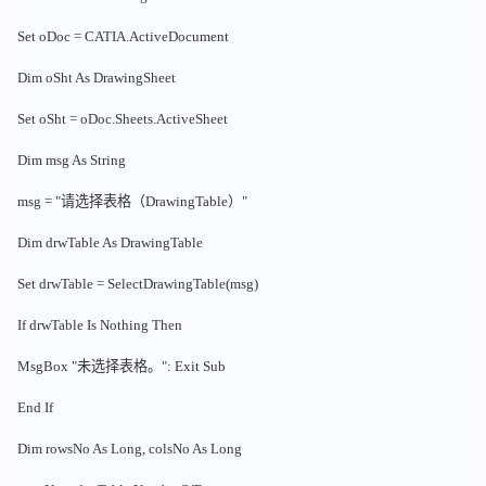
Set oDoc = CATIA.ActiveDocument
Dim oSht As DrawingSheet
Set oSht = oDoc.Sheets.ActiveSheet
Dim msg As String
msg = "请选择表格（DrawingTable）"
Dim drwTable As DrawingTable
Set drwTable = SelectDrawingTable(msg)
If drwTable Is Nothing Then
MsgBox "未选择表格。": Exit Sub
End If
Dim rowsNo As Long, colsNo As Long