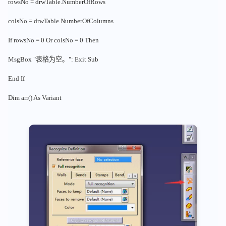
rowsNo = drwTable.NumberOfRows
colsNo = drwTable.NumberOfColumns
If rowsNo = 0 Or colsNo = 0 Then
MsgBox "表格为空。": Exit Sub
End If
Dim arr() As Variant