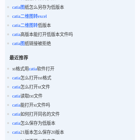
catia
图
纸怎么另存为低版本
catia
二维
图
转
excel
catia
二维
图
转
低版本
catia
高版本能打开低版本文件吗
catia
图
纸链接被拒绝
最近推荐
xt格式用
catia
软件打开
catia
怎么打开txt格式
catia
怎么打开xt文件
catia
读取txt文件
catia
能打开xt文件吗
catia
如何打开同名的文件
catia
怎么保存为低版本
catia
21版本怎么保存20版本