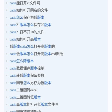
catia
能打开xt文件吗
catia
如何打开同名的文件
catia
怎么
保存为低
版本
catia
21
版本
怎么
保存20
版本
catia
21打不开18的文件
catia
如何打开高
版本
低
版本
catia
怎么
打开高
版本
的
catia
低
版本
怎么
打开高
版本
cad图纸
catia
怎么
降
版本
catia
数据储存
版本
控制
catia
转低
版本
保留参数
catia
图纸
怎么
另存为低
版本
catia
二维图转excel
catia
二维图转低
版本
catia
高
版本
能打开低
版本
文件吗
catia
图纸链接被拒绝