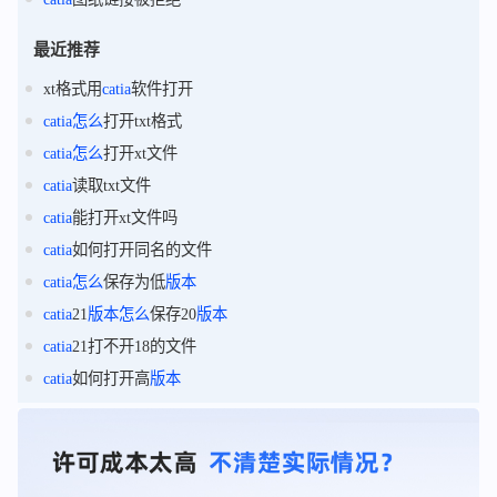
最近推荐
xt格式用
catia
软件打开
catia
怎么
打开txt格式
catia
怎么
打开xt文件
catia
读取txt文件
catia
能打开xt文件吗
catia
如何打开同名的文件
catia
怎么
保存为低
版本
catia
21
版本
怎么
保存20
版本
catia
21打不开18的文件
catia
如何打开高
版本