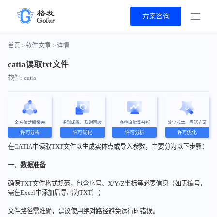
方案咨询
首页
>
软件文章
>
详情
catia读取txt文件
软件: catia
全方位数据报表
识别闲置、及时回收
多维度智能分析
减少成本、盘活许可
许可分析
许可优化
许可分析
许可优化
在CATIA中读取TXT文件以生成实体点或导入参数，主要分为以下步骤：
一、数据准备
确保TXT文件格式规范，包含序号、X/Y/Z坐标等必要信息（如无编号，
需在Excel中添加后导出为TXT）；
文件路径需准确，建议使用绝对路径避免运行时错误。