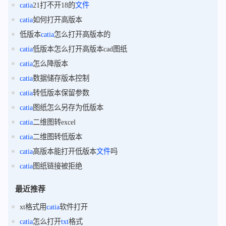
catia
21打不开18的
文件
catia
如何打开高版本
低版本
catia
怎么打开高版本的
catia
低版本怎么打开高版本cad图纸
catia
怎么降版本
catia
数据储存版本控制
catia
转低版本保留参数
catia
图纸怎么另存为低版本
catia
二维图转excel
catia
二维图转低版本
catia
高版本能打开低版本
文件
吗
catia
图纸链接被拒绝
最近推荐
xt格式用
catia
软件打开
catia
怎么打开
txt
格式