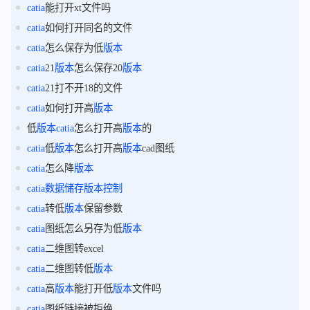
catia
能打开xt文件吗
catia
如何打开同名的文件
catia
怎么保存为低
版本
catia
21
版本
怎么保存20
版本
catia
21打不开18的文件
catia
如何打开高
版本
低
版本
catia
怎么打开高
版本
的
catia
低
版本
怎么打开高
版本
cad图纸
catia
怎么降
版本
catia
数据
储存
版本
控制
catia
转低
版本
保留参数
catia
图纸怎么另存为低
版本
catia
二维图转excel
catia
二维图转低
版本
catia
高
版本
能打开低
版本
文件吗
catia
图纸链接被拒绝