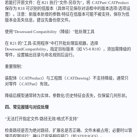
若能打开原文件：在 R21 执行“文件-另存为”，将 .CATPart/.CATProduct
保存为 R18 可识别的低版本（具体可见保存对话框中的版本选项/选项设
置）。注意：新版本新增的参数/特征在低版本可能不被支持，保存为低
版本会丢失信息，建议先备份原文件。
使用“Downward Compatibility（降级）”批处理工具
在 R21 的“工具-实用程序”中打开批处理监视器，选择
DownwardCompatibility，指定目标版本（如 V5-6 R18），添加需降级的
零件，设置输出目录与命名规则后运行。
重要限制：
装配体（.CATProduct）与工程图（.CATDrawing）不支持降级，通常只
对零件（.CATPart）有效。
降级后模型通常转为实体，参数化/历史特征会丢失，仅保留几何形状。
四、常见报错与对应处理
“无法打开指定文件/路径无效/格式不支持”
检查路径是否为绝对路径、扩展名是否正确、文件未被占用；必要时以管
理员权限运行；确认已安装相应接口（如 STEP/IGES）。