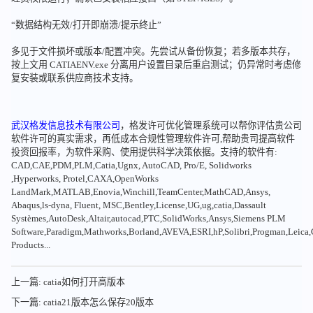
“数据结构无效/打开即崩溃/提示终止”
多见于文件损坏或版本/配置冲突。先尝试从备份恢复；若多版本共存，
按上文用 CATIAENV.exe 分离用户设置目录后重启测试；仍异常时考虑修
复安装或联系供应商技术支持。
武汉格发信息技术有限公司
，格发许可优化管理系统可以帮你评估贵公司
软件许可的真实需求，再低成本合规性管理软件许可,帮助贵司提高软件
投资回报率，为软件采购、使用提供科学决策依据。支持的软件有:
CAD,CAE,PDM,PLM,Catia,Ugnx, AutoCAD, Pro/E, Solidworks
,Hyperworks, Protel,CAXA,OpenWorks
LandMark,MATLAB,Enovia,Winchill,TeamCenter,MathCAD,Ansys,
Abaqus,ls-dyna, Fluent, MSC,Bentley,License,UG,ug,catia,Dassault
Systèmes,AutoDesk,Altair,autocad,PTC,SolidWorks,Ansys,Siemens PLM
Software,Paradigm,Mathworks,Borland,AVEVA,ESRI,hP,Solibri,Progman,Leic
Products...
上一篇: catia如何打开高版本
下一篇: catia21版本怎么保存20版本