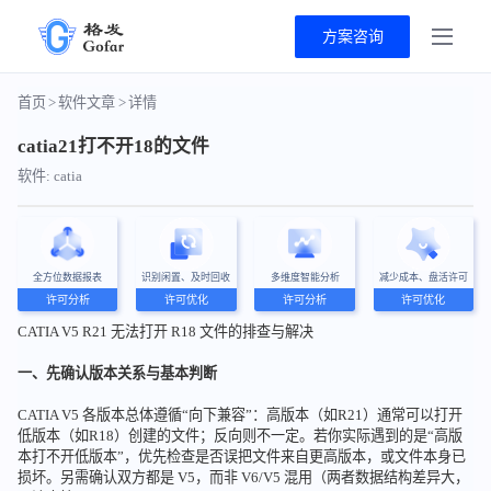
方案咨询
首页
>
软件文章
>
详情
catia21打不开18的文件
软件: catia
全方位数据报表
识别闲置、及时回收
多维度智能分析
减少成本、盘活许可
许可分析
许可优化
许可分析
许可优化
CATIA V5 R21 无法打开 R18 文件的排查与解决
一、先确认版本关系与基本判断
CATIA V5 各版本总体遵循“向下兼容”：高版本（如R21）通常可以打开
低版本（如R18）创建的文件；反向则不一定。若你实际遇到的是“高版
本打不开低版本”，优先检查是否误把文件来自更高版本，或文件本身已
损坏。另需确认双方都是 V5，而非 V6/V5 混用（两者数据结构差异大，