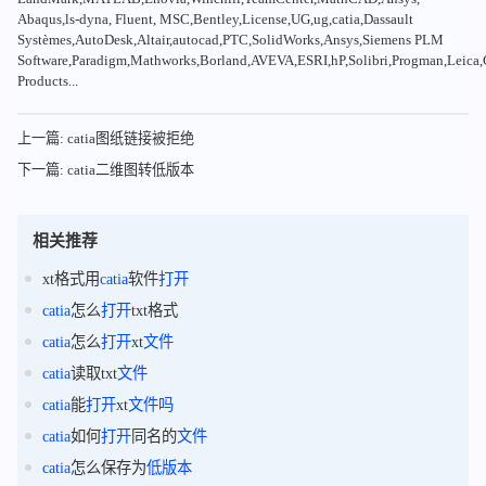
Abaqus,ls-dyna, Fluent, MSC,Bentley,License,UG,ug,catia,Dassault
Systèmes,AutoDesk,Altair,autocad,PTC,SolidWorks,Ansys,Siemens PLM
Software,Paradigm,Mathworks,Borland,AVEVA,ESRI,hP,Solibri,Progman,Leic
Products...
上一篇: catia图纸链接被拒绝
下一篇: catia二维图转低版本
相关推荐
xt格式用
catia
软件
打开
catia
怎么
打开
txt格式
catia
怎么
打开
xt
文件
catia
读取txt
文件
catia
能
打开
xt
文件
吗
catia
如何
打开
同名的
文件
catia
怎么保存为
低
版
本