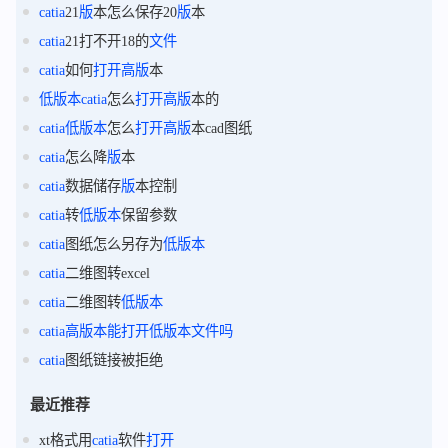
catia
21
版
本怎么保存20
版
本
catia
21打不开18的
文件
catia
如何
打开
高
版
本
低
版
本
catia
怎么
打开
高
版
本的
catia
低
版
本
怎么
打开
高
版
本cad图纸
catia
怎么降
版
本
catia
数据储存
版
本控制
catia
转
低
版
本
保留参数
catia
图纸怎么另存为
低
版
本
catia
二维图转excel
catia
二维图转
低
版
本
catia
高
版
本能
打开
低
版
本
文件
吗
catia
图纸链接被拒绝
最近推荐
xt格式用
catia
软件
打开