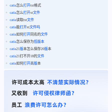
catia
怎么
打开
txt格式
catia
怎么
打开
xt
文件
catia
读取txt
文件
catia
能
打开
xt
文件
吗
catia
如何
打开
同名的
文件
catia
怎么保存为
低
版
本
catia
21
版
本怎么保存20
版
本
catia
21打不开18的
文件
catia
如何
打开
高
版
本