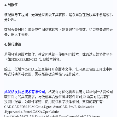
3. 局限性
装配体与工程图：无法通过降级工具转换，建议重新在低版本中创建或拆
分处理。
数据丢失风险：降级或中间格式转换可能导致特征参数、约束或关联性丢
失，需人工修复。
4. 替代建议
若需频繁跨版本协作，建议团队统一使用相同版本，或通过云端协作平台
（如3DEXPERIENCE）实现版本兼容。
综上，低版本CATIA无法直接打开高版本文件，但可通过降级工具或中间
格式转换间接实现，需权衡数据完整性与操作成本。
武汉格发信息技术有限公司
，格发许可优化管理系统可以帮你评估贵公司
软件许可的真实需求，再低成本合规性管理软件许可,帮助贵司提高软件
投资回报率，为软件采购、使用提供科学决策依据。支持的软件有:
CAD,CAE,PDM,PLM,Catia,Ugnx, AutoCAD, Pro/E, Solidworks
,Hyperworks, Protel,CAXA,OpenWorks
LandMark,MATLAB,Enovia,Winchill,TeamCenter,MathCAD,Ansys,