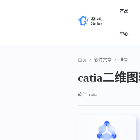
产品
中心
首页
>
软件文章
>
详情
catia二
软件: catia