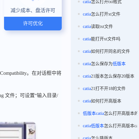
catia
怎么打开txt格式
减少成本、盘活许可
catia
怎么打开xt文件
许可优化
catia
读取txt文件
catia
能打开xt文件吗
catia
如何打开同名的文件
catia
怎么保存为
低版本
ompatibility。在对话框中将
catia
21版本怎么保存20版本
catia
21打不开18的文件
ng 文件；可设置“输入目录/
catia
如何打开高版本
低版本
catia
怎么打开高版本的
catia
低版本
怎么打开高版本ca
catia
怎么降版本