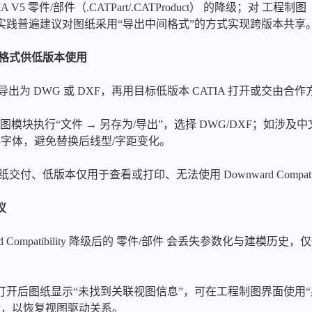
5 零件/部件（.CATPart/.CATProduct） 的降级；对 工程制图
实践普遍建议对图纸采用“导出中间格式”的方式实现跨版本共享
间格式供低版本使用
ng 导出为 DWG 或 DXF，再用目标低版本 CATIA 打开或交由合
程制图模块执行“文件 → 另存为/导出”，选择 DWG/DXF；如涉
见字体，避免替换后线型/字距变化。
付、低版本仅用于查看或打印、无法使用 Downward Compatib
议
d Compatibility 降级后的 零件/部件 会丢失参数化与建模
开后图纸显示“未找到关联视图信息”，可在工程制图界面使用“
ct 并更新，以恢复视图驱动关系。