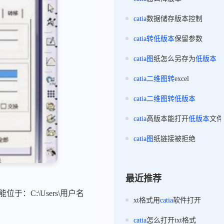
catia
数据储存版本控制
catia
转
低版本
保留参数
catia
图
纸怎么另存为
低版本
catia
二维
图
转
excel
catia
二维
图
转
低版本
catia
高版本能打开
低版本
文件
catia
图
纸链接被拒绝
最近推荐
C:\Users\用户名
xt格式用
catia
软件打开
catia
怎么打开txt格式