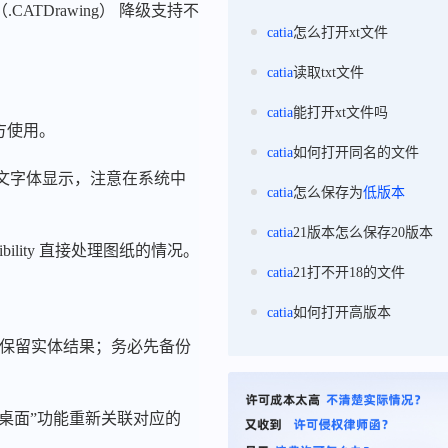
（.CATDrawing） 降级支持不
catia
怎么打开xt文件
。
catia
读取txt文件
catia
能打开xt文件吗
作方使用。
catia
如何打开同名的文件
及中文字体显示，注意在系统中
catia
怎么保存为
低版本
catia
21版本怎么保存20版本
ility 直接处理图纸的情况。
catia
21打不开18的文件
catia
如何打开高版本
历史，仅保留实体结果；务必先备份
桌面”功能重新关联对应的