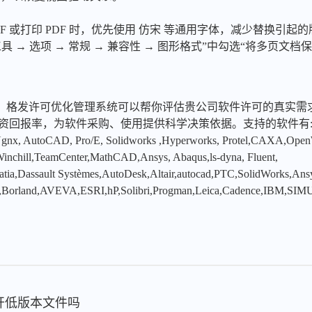
XF 或打印 PDF 时，优先使用 仿宋 等通用字体，减少替换引
工具 → 选项 → 常规 → 兼容性 → 图形格式”中勾选“将多页文
，格发许可优化管理系统可以帮你评估贵公司软件许可的真实需
投资回报率，为软件采购、使用提供科学决策依据。支持的软件有
x, AutoCAD, Pro/E, Solidworks ,Hyperworks, Protel,CAXA,Ope
hill,TeamCenter,MathCAD,Ansys, Abaqus,ls-dyna, Fluent,
tia,Dassault Systèmes,AutoDesk,Altair,autocad,PTC,SolidWorks,An
,Borland,AVEVA,ESRI,hP,Solibri,Progman,Leica,Cadence,IBM,SIMU
能打开低版本文件吗