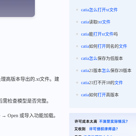
catia
怎么
打开
xt
文件
catia
读取t
xt
文件
catia
能
打开
xt
文件
吗
catia
如何
打开
同名的
文件
catia
怎么
保存为低版本
catia
21版本
怎么
保存20版本
处理高版本导出的.xt文件。建
catia
21打不开18的
文件
catia
如何
打开
高版本
入后需检查模型是否完整。
 → Open 或导入功能加载。