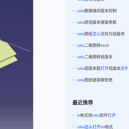
catia
数据储存版本控制
catia
转低版本保留参数
catia
图纸
怎么
另存为低版本
catia
二维图转excel
catia
二维图转低版本
catia
高版本能
打开
低版本
文件
catia
图纸链接被拒绝
最近推荐
xt
格式用
catia
软件
打开
catia
怎么
打开
t
xt
格式