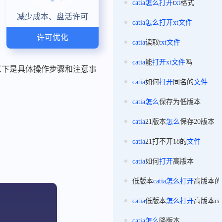
catia
怎么
打开
t
xt
格式
减少成本、盘活许可
catia
怎么
打开
xt
文件
许可优化
catia
读取t
xt
文件
catia
能
打开
xt
文件
吗
开。以下是具体操作步骤和注意事
catia
如何
打开
同名的
文件
catia
怎么
保存为低版本
catia
21版本
怎么
保存20版本
catia
21打不开18的
文件
catia
如何
打开
高版本
低版本
catia
怎么
打开
高版本的
catia
低版本
怎么
打开
高版本ca
catia
怎么
降版本