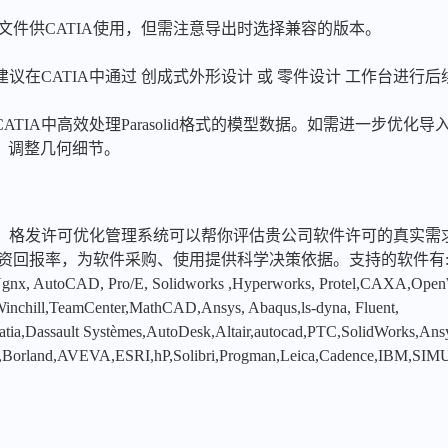
xt文件供CATIA使用，但需注意导出时选择兼容的版本。
建议在CATIA中通过 创成式外形设计 或 零件设计 工作台进行
TIA中高效处理Parasolid格式的模型数据。如需进一步优化导
 功能）调整几何细节。
，格发许可优化管理系统可以帮你评估贵公司软件许可的真实需
投资回报率，为软件采购、使用提供科学决策依据。支持的软件有
x, AutoCAD, Pro/E, Solidworks ,Hyperworks, Protel,CAXA,Ope
hill,TeamCenter,MathCAD,Ansys, Abaqus,ls-dyna, Fluent,
tia,Dassault Systèmes,AutoDesk,Altair,autocad,PTC,SolidWorks,An
,Borland,AVEVA,ESRI,hP,Solibri,Progman,Leica,Cadence,IBM,SIMU