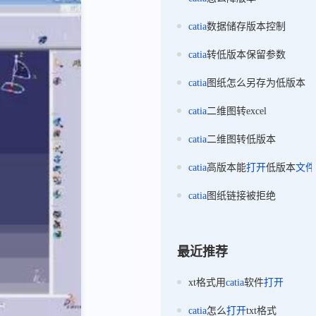
catia
数据储存版本控制
catia
转低版本保留参数
catia
图纸怎么另存为低版本
catia
二维图转excel
catia
二维图转低版本
catia
高版本能
打开
低版本
文件
catia
图纸链接被拒绝
最近推荐
xt格式用
catia
软件
打开
catia
怎么
打开
txt格式