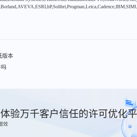
,Borland,AVEVA,ESRI,hP,Solibri,Progman,Leica,Cadence,IBM,SIMU
为低版本
件吗
费体验万千客户信任的许可优化
增效