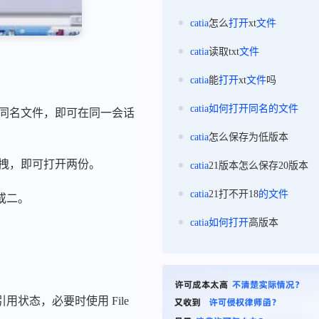
catia
怎么
打开
xt
文件
catia
读取txt
文件
catia
能
打开
xt
文件
吗
catia
如何
打开
同名
的
文件
路径下的同名文件，即可在同一会话
catia
怎么保存为低版本
拖拽，即可打开两份。
catia
21版本怎么保存20版本
catia
21打不开18
的
文件
或二。
catia
如何
打开
高版本
态，必要时使用 File