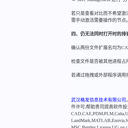
若只是查看对比而不希望激活加载，可在 
需手动激活需要操作的节点
四、仍无法同时打开时的排
确认两份文件扩展名均为CATIA可
检查文件是否被其他进程占用
若通过拖拽或外部程序调用打开
武汉格发信息技术有限公司
件许可,帮助贵司提高软件
CAD,CAE,PDM,PLM,Catia,Ugn
LandMark,MATLAB,Enovia,Winc
MSC,Bentley,License,UG,ug,ca