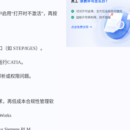
ation 中启用“打开时不激活”，再按
（如 STEP/IGES）。
CATIA。
径解析或权限问题。
求，再低成本合规性管理软
:
nWorks
sys,Siemens PLM