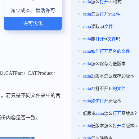
catia
怎么
打开
txt格式
减少成本、盘活许可
catia
怎么
打开
xt
文件
许可优化
catia
读取txt
文件
catia
能
打开
xt
文件
吗
catia
如何
打开
同名
的
文件
catia
怎么保存为低版本
 / .CATProduct /
catia
21版本怎么保存20版本
catia
21打不开18
的
文件
）。若只是不同文件夹中的两
catia
如何
打开
高版本
低版本
catia
怎么
打开
高版本
的
于直观比对两份内容是否一致。
catia
低版本怎么
打开
高版本ca
catia
怎么降版本