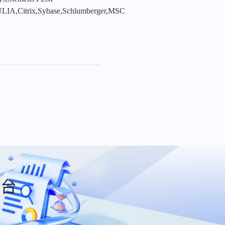
LIA,Citrix,Sybase,Schlumberger,MSC
平台