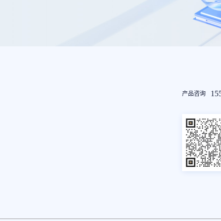
友
15
产品咨询
情
链
接