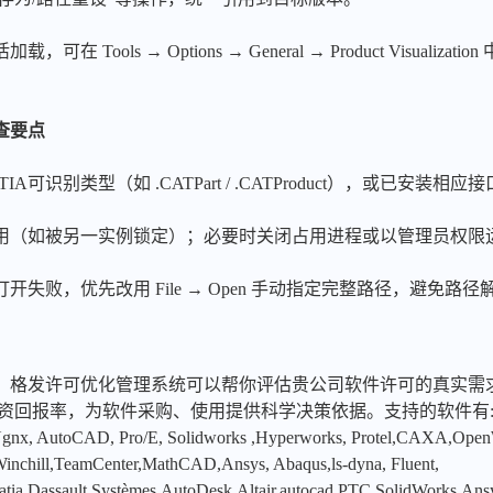
Tools → Options → General → Product Visualiz
。
查要点
识别类型（如 .CATPart / .CATProduct），或已安装相应接口
（如被另一实例锁定）；必要时关闭占用进程或以管理员权限运行
失败，优先改用 File → Open 手动指定完整路径，避免路
，格发许可优化管理系统可以帮你评估贵公司软件许可的真实需
投资回报率，为软件采购、使用提供科学决策依据。支持的软件有
x, AutoCAD, Pro/E, Solidworks ,Hyperworks, Protel,CAXA,Ope
hill,TeamCenter,MathCAD,Ansys, Abaqus,ls-dyna, Fluent,
tia,Dassault Systèmes,AutoDesk,Altair,autocad,PTC,SolidWorks,An