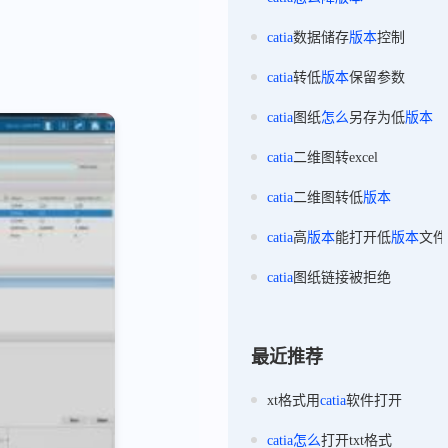
catia
数据储存
版本
控制
catia
转低
版本
保留参数
catia
图纸
怎么
另存为低
版本
catia
二维图转excel
catia
二维图转低
版本
catia
高
版本
能打开低
版本
文件
catia
图纸链接被拒绝
最近推荐
xt格式用
catia
软件打开
catia
怎么
打开txt格式