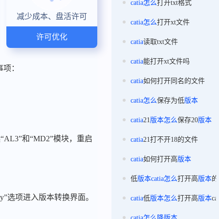
catia
怎么
打开txt格式
减少成本、盘活许可
catia
怎么
打开xt文件
许可优化
catia
读取txt文件
catia
能打开xt文件吗
事项：
catia
如何打开同名的文件
catia
怎么
保存为低
版本
catia
21
版本
怎么
保存20
版本
AL3”和“MD2”模块，重启
catia
21打不开18的文件
catia
如何打开高
版本
低
版本
catia
怎么
打开高
版本
的
lity”选项进入版本转换界面。
catia
低
版本
怎么
打开高
版本
c
catia
怎么
降
版本