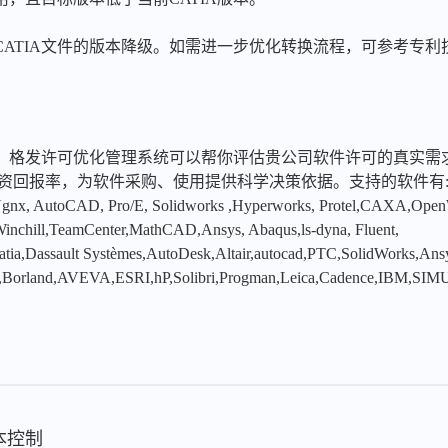
CATIA文件的版本降级。如需进一步优化转换流程，可参考专利
，格发许可优化管理系统可以帮你评估贵公司软件许可的真实需
投资回报率，为软件采购、使用提供科学决策依据。支持的软件有
x, AutoCAD, Pro/E, Solidworks ,Hyperworks, Protel,CAXA,Ope
hill,TeamCenter,MathCAD,Ansys, Abaqus,ls-dyna, Fluent,
tia,Dassault Systèmes,AutoDesk,Altair,autocad,PTC,SolidWorks,An
,Borland,AVEVA,ESRI,hP,Solibri,Progman,Leica,Cadence,IBM,SIMU
版本控制