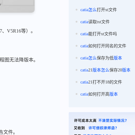
catia
怎么
打开xt文件
catia
读取txt文件
17、V5R16等）。
catia
能打开xt文件吗
catia
如何打开同名的文件
catia
怎么
保存为低
版本
和工程图无法降版本。
catia
21
版本
怎么
保存20
版本
catia
21打不开18的文件
catia
如何打开高
版本
告文件。