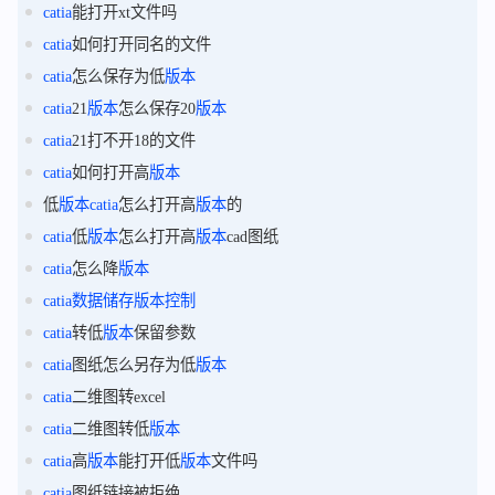
catia
能打开xt文件吗
catia
如何打开同名的文件
catia
怎么保存为低
版本
catia
21
版本
怎么保存20
版本
catia
21打不开18的文件
catia
如何打开高
版本
低
版本
catia
怎么打开高
版本
的
catia
低
版本
怎么打开高
版本
cad图纸
catia
怎么降
版本
catia
数据
储存
版本
控制
catia
转低
版本
保留参数
catia
图纸怎么另存为低
版本
catia
二维图转excel
catia
二维图转低
版本
catia
高
版本
能打开低
版本
文件吗
catia
图纸链接被拒绝