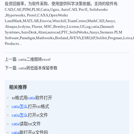
投资回报率，为软件采购、使用提供科学决策依据。支持的软件有:
CAD,CAE,PDM,PLM,Catia,Ugnx, AutoCAD, Pro/E, Solidworks
,Hyperworks, Protel,CAXA,OpenWorks
LandMark,MATLAB,Enovia,Winchill,TeamCenter,MathCAD,Ansys,
Abaqus,ls-dyna, Fluent, MSC,Bentley,License,UG,ug,catia,Dassault
Systèmes,AutoDesk,Altair,autocad,PTC,SolidWorks,Ansys,Siemens PLM
Software,Paradigm,Mathworks,Borland,AVEVA,ESRI,hP,Solibri,Progman,Leic
Products...
上一篇: catia二维图转excel
下一篇: catia转低版本保留参数
相关推荐
xt格式用
catia
软件打开
catia
怎么
打开txt格式
catia
怎么
打开xt文件
catia
读取txt文件
catia
能打开xt文件吗