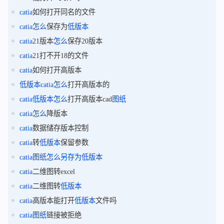
catia
如何打开同名的文件
catia
怎么
保存为
低版本
catia
21版本
怎么
保存20版本
catia
21打不开18的文件
catia
如何打开高版本
低版本
catia
怎么
打开高版本的
catia
低版本
怎么
打开高版本cad
图纸
catia
怎么
降版本
catia
数据储存版本控制
catia
转
低版本
保留参数
catia
图纸
怎么
另存为
低版本
catia
二维图转excel
catia
二维图转
低版本
catia
高版本能打开
低版本
文件吗
catia
图纸
链接被拒绝