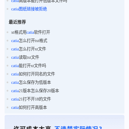
catia
高版本能打开低版本文件吗
catia
图纸
链接
被
拒绝
最近推荐
xt格式用
catia
软件打开
catia
怎么打开txt格式
catia
怎么打开xt文件
catia
读取txt文件
catia
能打开xt文件吗
catia
如何打开同名的文件
catia
怎么保存为低版本
catia
21版本怎么保存20版本
catia
21打不开18的文件
catia
如何打开高版本