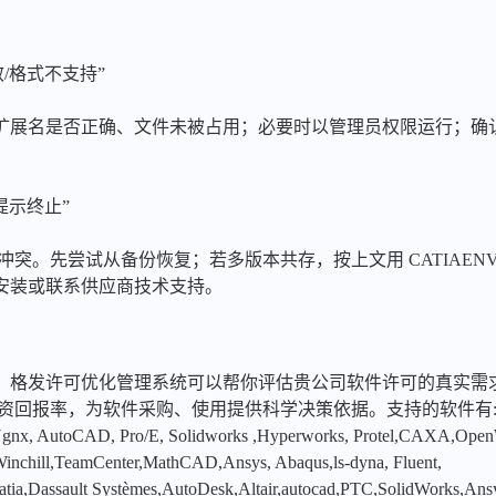
/格式不支持”
扩展名是否正确、文件未被占用；必要时以管理员权限运行；确
提示终止”
突。先尝试从备份恢复；若多版本共存，按上文用 CATIAENV.
安装或联系供应商技术支持。
，格发许可优化管理系统可以帮你评估贵公司软件许可的真实需
投资回报率，为软件采购、使用提供科学决策依据。支持的软件有
x, AutoCAD, Pro/E, Solidworks ,Hyperworks, Protel,CAXA,Ope
hill,TeamCenter,MathCAD,Ansys, Abaqus,ls-dyna, Fluent,
tia,Dassault Systèmes,AutoDesk,Altair,autocad,PTC,SolidWorks,An