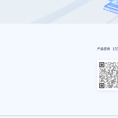
友
15
产品咨询
情
链
接