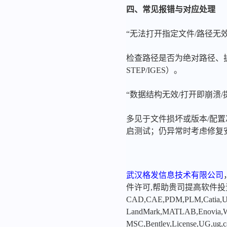
四、常见报错与对应处理
“无法打开指定文件/路径无效
检查路径是否为绝对路径、
STEP/IGES）。
“数据结构无效/打开即崩溃/
多见于文件损坏或版本/配置冲
启测试；仍异常时考虑修复
武汉格发信息技术有限公司
件许可,帮助贵司提高软件
CAD,CAE,PDM,PLM,Catia,Ugn
LandMark,MATLAB,Enovia,Winc
MSC,Bentley,License,UG,ug,ca