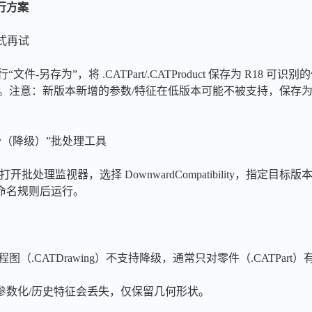
行方案
格式再试
文件-另存为”，将 .CATPart/.CATProduct 保存为 R18
）。注意：新版本新增的参数/特征在低版本可能不被支持，保存
bility（降级）”批处理工具
打开批处理监视器，选择 DownwardCompatibility，指定目标版
命名规则后运行。
与工程图（.CATDrawing）不支持降级，通常只对零件（.CATPart
参数化/历史特征会丢失，仅保留几何形状。