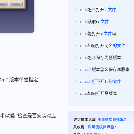
catia怎么打开xt
文件
catia读取txt
文件
catia能打开xt
文件
吗
catia如何打开同名
的
文件
catia怎么保存为低版本
catia21
版本怎么保存20版本
）为每个版本单独指定
catia21
打不开
18
的
文件
catia如何打开高版本
程序和功能”检查是否安装对应