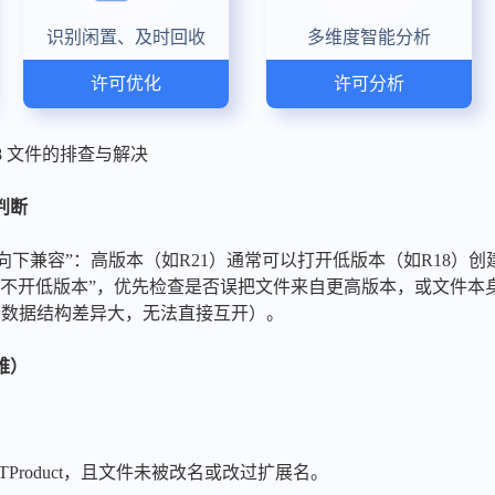
识别闲置、及时回收
多维度智能分析
许可优化
许可分析
 R18 文件的排查与解决
判断
遵循“向下兼容”：高版本（如R21）通常可以打开低版本（如R18
打不开低版本”，优先检查是否误把文件来自更高版本，或文件本
（两者数据结构差异大，无法直接互开）。
难）
 .CATProduct，且文件未被改名或改过扩展名。