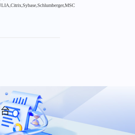
LIA,Citrix,Sybase,Schlumberger,MSC
平台