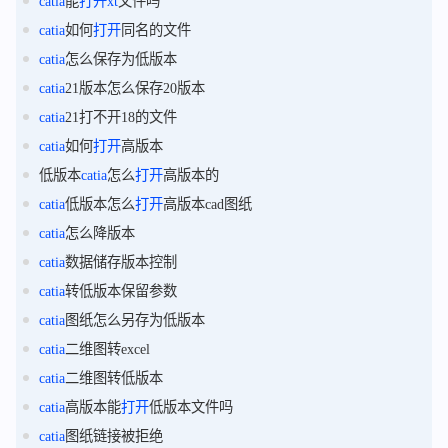
catia
能
打开
xt
文件吗
catia
如何
打开
同名的文件
catia
怎么保存为低版本
catia
21版本怎么保存20版本
catia
21打不开18的文件
catia
如何
打开
高版本
低版本
catia
怎么
打开
高版本的
catia
低版本怎么
打开
高版本cad图纸
catia
怎么降版本
catia
数据储存版本控制
catia
转低版本保留参数
catia
图纸怎么另存为低版本
catia
二维图转excel
catia
二维图转低版本
catia
高版本能
打开
低版本文件吗
catia
图纸链接被拒绝