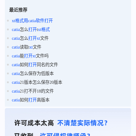
最近推荐
xt
格式
用
catia
软件
打开
catia
怎么
打开
t
xt
格式
catia
怎么
打开
xt
文件
catia
读取t
xt
文件
catia
能
打开
xt
文件吗
catia
如何
打开
同名的文件
catia
怎么保存为低版本
catia
21版本怎么保存20版本
catia
21打不开18的文件
catia
如何
打开
高版本