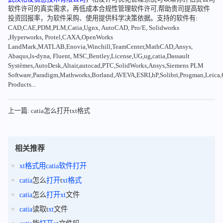
软件许可的真实需求，再低成本合规性管理软件许可,帮助贵司提高软件
投资回报率，为软件采购、使用提供科学决策依据。支持的软件有:
CAD,CAE,PDM,PLM,Catia,Ugnx, AutoCAD, Pro/E, Solidworks
,Hyperworks, Protel,CAXA,OpenWorks
LandMark,MATLAB,Enovia,Winchill,TeamCenter,MathCAD,Ansys,
Abaqus,ls-dyna, Fluent, MSC,Bentley,License,UG,ug,catia,Dassault
Systèmes,AutoDesk,Altair,autocad,PTC,SolidWorks,Ansys,Siemens PLM
Software,Paradigm,Mathworks,Borland,AVEVA,ESRI,hP,Solibri,Progman,Leic
Products...
上一篇: catia怎么打开txt格式
相关推荐
xt
格式
用
catia
软件
打开
catia
怎么
打开
t
xt
格式
catia
怎么
打开
xt
文件
catia
读取t
xt
文件