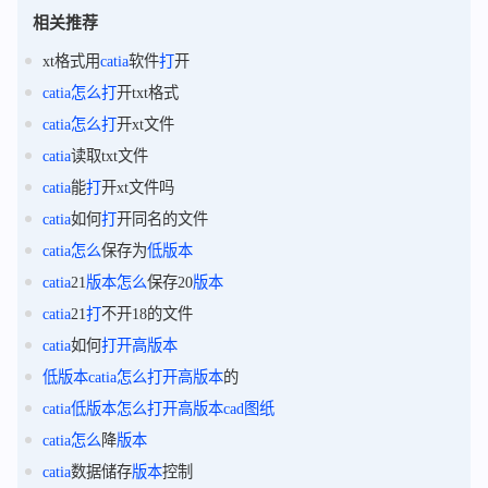
相关推荐
xt格式用
catia
软件
打
开
catia
怎么
打
开txt格式
catia
怎么
打
开xt文件
catia
读取txt文件
catia
能
打
开xt文件吗
catia
如何
打
开同名的文件
catia
怎么
保存为
低
版本
catia
21
版本
怎么
保存20
版本
catia
21
打
不开18的文件
catia
如何
打
开高
版本
低
版本
catia
怎么
打
开高
版本
的
catia
低
版本
怎么
打
开高
版本
cad
图纸
catia
怎么
降
版本
catia
数据储存
版本
控制