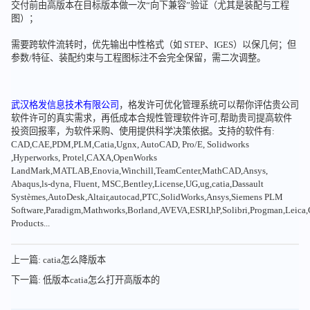
交付前由高版本在目标版本做一次“向下兼容”验证（尤其是装配与工程
图）；
需要跨软件流转时，优先输出中性格式（如 STEP、IGES）以保几何；但
参数/特征、装配约束与工程图标注不会完全保留，需二次调整。
武汉格发信息技术有限公司
，格发许可优化管理系统可以帮你评估贵公司
软件许可的真实需求，再低成本合规性管理软件许可,帮助贵司提高软件
投资回报率，为软件采购、使用提供科学决策依据。支持的软件有:
CAD,CAE,PDM,PLM,Catia,Ugnx, AutoCAD, Pro/E, Solidworks
,Hyperworks, Protel,CAXA,OpenWorks
LandMark,MATLAB,Enovia,Winchill,TeamCenter,MathCAD,Ansys,
Abaqus,ls-dyna, Fluent, MSC,Bentley,License,UG,ug,catia,Dassault
Systèmes,AutoDesk,Altair,autocad,PTC,SolidWorks,Ansys,Siemens PLM
Software,Paradigm,Mathworks,Borland,AVEVA,ESRI,hP,Solibri,Progman,Leic
Products...
上一篇: catia怎么降版本
下一篇: 低版本catia怎么打开高版本的