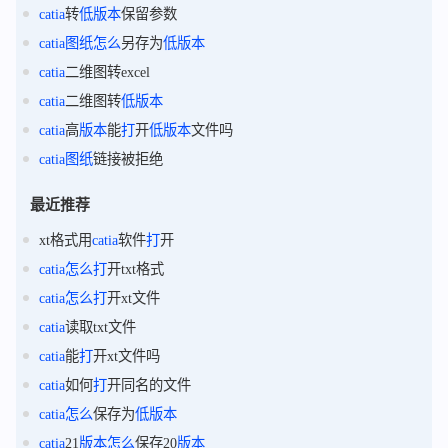
catia
转
低
版本
保留参数
catia
图纸
怎么
另存为
低
版本
catia
二维图转excel
catia
二维图转
低
版本
catia
高
版本
能
打
开
低
版本
文件吗
catia
图纸
链接被拒绝
最近推荐
xt格式用
catia
软件
打
开
catia
怎么
打
开txt格式
catia
怎么
打
开xt文件
catia
读取txt文件
catia
能
打
开xt文件吗
catia
如何
打
开同名的文件
catia
怎么
保存为
低
版本
catia
21
版本
怎么
保存20
版本