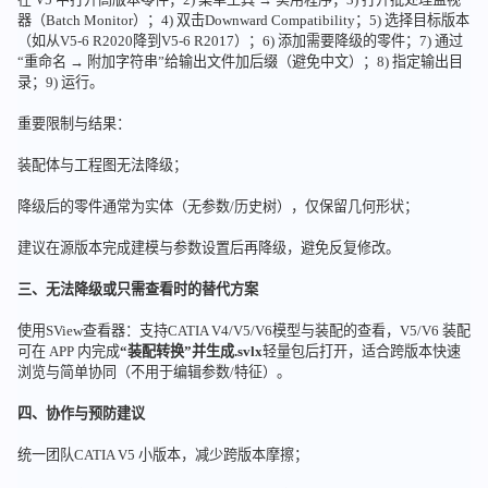
器（Batch Monitor）；4) 双击Downward Compatibility；5) 选择目标版本
（如从V5-6 R2020降到V5-6 R2017）；6) 添加需要降级的零件；7) 通过
“重命名 → 附加字符串”给输出文件加后缀（避免中文）；8) 指定输出目
录；9) 运行。
重要限制与结果：
装配体与工程图无法降级；
降级后的零件通常为实体（无参数/历史树），仅保留几何形状；
建议在源版本完成建模与参数设置后再降级，避免反复修改。
三、无法降级或只需查看时的替代方案
使用SView查看器：支持CATIA V4/V5/V6模型与装配的查看，V5/V6 装配
可在 APP 内完成
“装配转换”并生成.svlx
轻量包后打开，适合跨版本快速
浏览与简单协同（不用于编辑参数/特征）。
四、协作与预防建议
统一团队CATIA V5 小版本，减少跨版本摩擦；