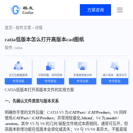
方案咨询
首页
>
软件文章
>
详情
catia低版本怎么打开高版本cad图纸
软件: catia
全方位数据报表
识别闲置、及时回收
多维度智能分析
减少成本、盘活许可
许可分析
许可优化
许可分析
许可优化
CATIA低版本打开高版本文件的实用方案
一、先确认文件类型与版本关系
明确你手里的文件后缀：CATIA V5 为
.CATPart / .CATProduct
，V6 同样
使用
.CATPart / .CATProduct
，并常用轻量化
.3dxml
；V4 为
.model /
.session
。其中 V5 与 V6 的几何/装配文件格式本质相同，通常可互开，但
高版本新增功能在低版本会退化或丢失；V4 与 V5/V6 差异大，不能直接