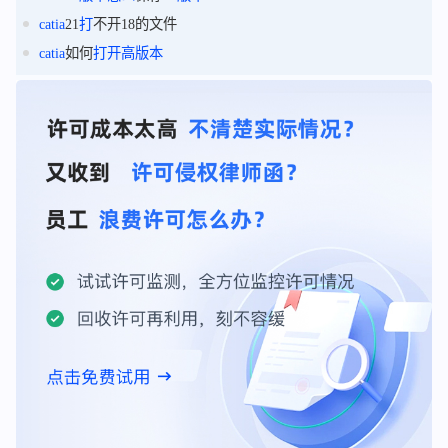
catia
21
打
不开18的文件
catia
如何
打
开高
版本