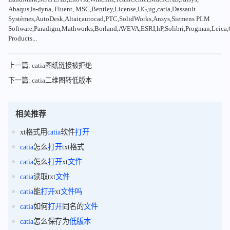
Abaqus,ls-dyna, Fluent, MSC,Bentley,License,UG,ug,catia,Dassault
Systèmes,AutoDesk,Altair,autocad,PTC,SolidWorks,Ansys,Siemens PLM
Software,Paradigm,Mathworks,Borland,AVEVA,ESRI,hP,Solibri,Progman,Leic
Products...
上一篇: catia图纸链接被拒绝
下一篇: catia二维图转低版本
相关推荐
xt格式用
catia
软件
打开
catia
怎么
打开
txt格式
catia
怎么
打开
xt
文件
catia
读取txt
文件
catia
能
打开
xt
文件
吗
catia
如何
打开
同名的
文件
catia
怎么保存为
低
版
本