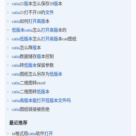
catia
21
版
本怎么保存20
版
本
catia
21打不开18的
文件
catia
如何
打开
高
版
本
低
版
本
catia
怎么
打开
高
版
本的
catia
低
版
本
怎么
打开
高
版
本cad图纸
catia
怎么降
版
本
catia
数据储存
版
本控制
catia
转
低
版
本
保留参数
catia
图纸怎么另存为
低
版
本
catia
二维图转excel
catia
二维图转
低
版
本
catia
高
版
本能
打开
低
版
本
文件
吗
catia
图纸链接被拒绝
最近推荐
xt格式用
catia
软件
打开