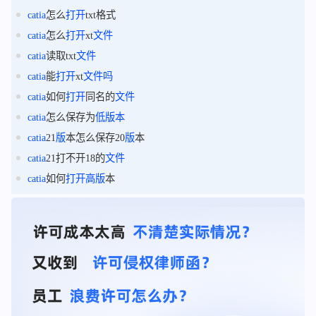
catia
怎么
打开
txt格式
catia
怎么
打开
xt
文件
catia
读取txt
文件
catia
能
打开
xt
文件
吗
catia
如何
打开
同名的
文件
catia
怎么保存为
低
版
本
catia
21
版
本怎么保存20
版
本
catia
21打不开18的
文件
catia
如何
打开
高
版
本