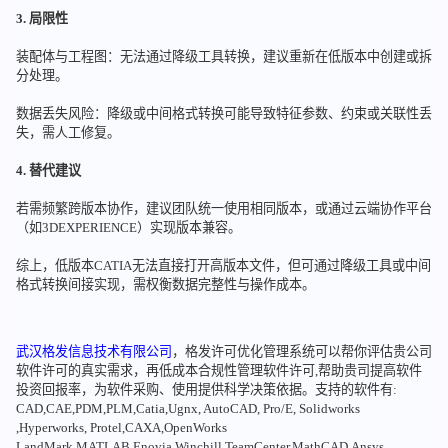
3. 局限性
装配体与工程图：无法通过降级工具转换，建议重新在低版本中创建或拆
分处理。
数据丢失风险：降级或中间格式转换可能导致特征参数、约束或关联性丢
失，需人工修复。
4. 替代建议
若需频繁跨版本协作，建议团队统一使用相同版本，或通过云端协作平台
（如3DEXPERIENCE）实现版本兼容。
综上，低版本CATIA无法直接打开高版本文件，但可通过降级工具或中间
格式转换间接实现，需权衡数据完整性与操作成本。
武汉格发信息技术有限公司
，格发许可优化管理系统可以帮你评估贵公司
软件许可的真实需求，再低成本合规性管理软件许可,帮助贵司提高软件
投资回报率，为软件采购、使用提供科学决策依据。支持的软件有:
CAD,CAE,PDM,PLM,Catia,Ugnx, AutoCAD, Pro/E, Solidworks
,Hyperworks, Protel,CAXA,OpenWorks
LandMark,MATLAB,Enovia,Winchill,TeamCenter,MathCAD,Ansys,