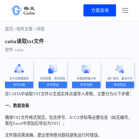
方案咨询
首页
>
软件文章
>
详情
catia读取txt文件
软件: catia
全方位数据报表
识别闲置、及时回收
多维度智能分析
减少成本、盘活许可
许可分析
许可优化
许可分析
许可优化
在CATIA中读取TXT文件以生成实体点或导入参数，主要分为以下步骤：
一、数据准备
确保TXT文件格式规范，包含序号、X/Y/Z坐标等必要信息（如无编号，
需在Excel中添加后导出为TXT）；
文件路径需准确，建议使用绝对路径避免运行时错误。