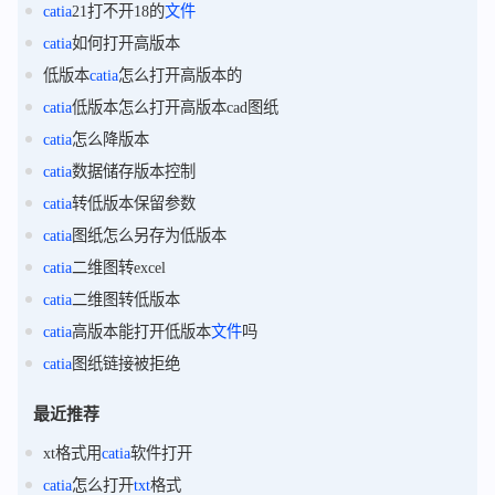
catia
21打不开18的
文件
catia
如何打开高版本
低版本
catia
怎么打开高版本的
catia
低版本怎么打开高版本cad图纸
catia
怎么降版本
catia
数据储存版本控制
catia
转低版本保留参数
catia
图纸怎么另存为低版本
catia
二维图转excel
catia
二维图转低版本
catia
高版本能打开低版本
文件
吗
catia
图纸链接被拒绝
最近推荐
xt格式用
catia
软件打开
catia
怎么打开
txt
格式