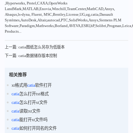
,Hyperworks, Protel,CAXA,OpenWorks
LandMark,MATLAB,Enovia,Winchill,TeamCenter,MathCAD,Ansys,
Abaqus,ls-dyna, Fluent, MSC,Bentley,License,UG,ug,catia,Dassault
Systèmes,AutoDesk,Altair,autocad,PTC,SolidWorks,Ansys,Siemens PLM
Software,Paradigm,Mathworks,Borland,AVEVA,ESRI,hP,Solibri,Progman,Leic
Products...
上一篇: catia图纸怎么另存为低版本
下一篇: catia数据储存版本控制
相关推荐
xt格式用
catia
软件打开
catia
怎么打开txt格式
catia
怎么打开xt文件
catia
读取txt文件
catia
能打开xt文件吗
catia
如何打开同名的文件