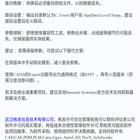
备份数据 ：转换前必须备份原始文件，以防数据丢失。
路径设置 ：输出目录默认为C:\Users\用户名\AppData\Local\Temp，建议
提前设置自定义路径。
参数限制 ：即使使用兼容性工具，参数化步骤、点线面等细节仍可能丢
失，仅保留最终实体结果。
建议 ：若需保留参数，可尝试以下替代方案：
在高版本中手动简化模型，减少复杂参数。
使用CATIA的Export功能导出为通用格式（如STP），再导入低版本（但
需注意消参问题）。
若涉及商业或重要项目，建议咨询Dassault Systèmes官方技术支持获取最
新解决方案。
武汉格发信息技术有限公司
，格发许可优化管理系统可以帮你评估贵公司
软件许可的真实需求，再低成本合规性管理软件许可,帮助贵司提高软件
投资回报率，为软件采购、使用提供科学决策依据。支持的软件有:
CAD,CAE,PDM,PLM,Catia,Ugnx, AutoCAD, Pro/E, Solidworks