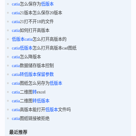
catia
怎么保存为
低版本
catia
21版本怎么保存20版本
catia
21打不开18的文件
catia
如何打开高版本
低版本
catia
怎么打开高版本的
catia
低版本
怎么打开高版本cad图纸
catia
怎么降版本
catia
数据储存版本控制
catia
转
低版本
保留
参数
catia
图纸怎么另存为
低版本
catia
二维图
转
excel
catia
二维图
转
低版本
catia
高版本能打开
低版本
文件吗
catia
图纸链接被拒绝
最近推荐